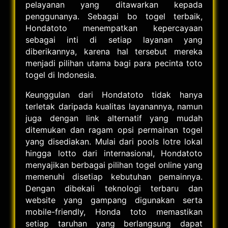
pelayanan yang ditawarkan kepada
penggunanya. Sebagai bo togel terbaik,
Hondatoto menempatkan kepercayaan
sebagai inti di setiap layanan yang
diberikannya, karena hal tersebut mereka
menjadi pilihan utama bagi para pecinta toto
togel di Indonesia.
Keunggulan dari Hondatoto tidak hanya
terletak daripada kualitas layanannya, namun
juga dengan link alternatif yang mudah
ditemukan dan ragam opsi permainan togel
yang disediakan. Mulai dari pools lotre lokal
hingga lotto dari internasional, Hondatoto
menyajikan berbagai pilihan togel online yang
memenuhi disetiap kebutuhan pemainnya.
Dengan dibekali teknologi terbaru dan
website yang gampang digunakan serta
mobile-friendly, Honda toto memastikan
setiap taruhan yang berlangsung dapat