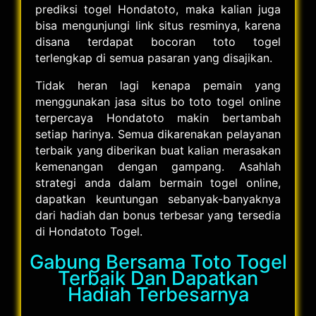
prediksi togel Hondatoto, maka kalian juga
bisa mengunjungi link situs resminya, karena
disana terdapat bocoran toto togel
terlengkap di semua pasaran yang disajikan.
Tidak heran lagi kenapa pemain yang
menggunakan jasa situs bo toto togel online
terpercaya Hondatoto makin bertambah
setiap harinya. Semua dikarenakan pelayanan
terbaik yang diberikan buat kalian merasakan
kemenangan dengan gampang. Asahlah
strategi anda dalam bermain togel online,
dapatkan keuntungan sebanyak-banyaknya
dari hadiah dan bonus terbesar yang tersedia
di Hondatoto Togel.
Gabung Bersama Toto Togel
Terbaik Dan Dapatkan
Hadiah Terbesarnya